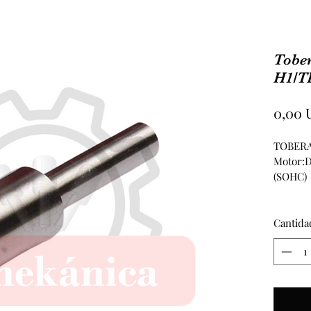
Tobe
H1/T
0,00 
TOBERA
Motor:D
(SOHC)
Cantida