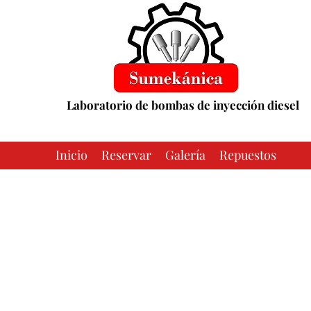
Laboratorio de bombas de inyección diesel
Inicio
Reservar
Galería
Repuestos