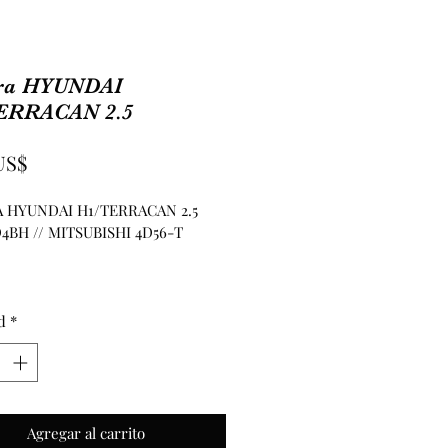
ra HYUNDAI
ERRACAN 2.5
Precio
US$
 HYUNDAI H1/TERRACAN 2.5
4BH // MITSUBISHI 4D56-T 
d
*
Agregar al carrito