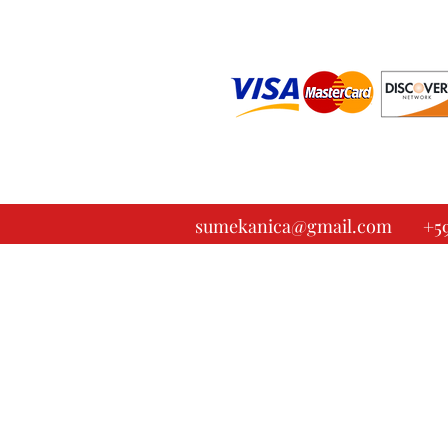
+5
sumekanica@gmail.com