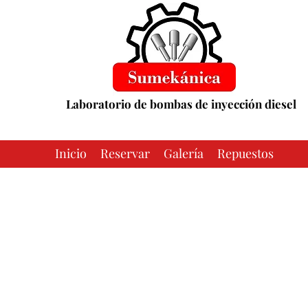
Laboratorio de bombas de inyección diesel
Inicio
Reservar
Galería
Repuestos