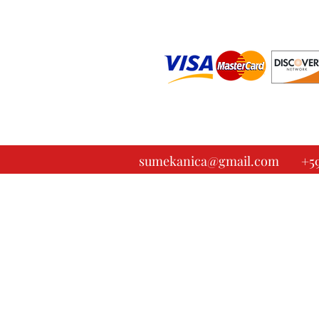
+5
sumekanica@gmail.com