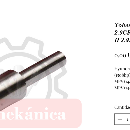
Tobe
2.9C
II 2.
0,00 
Hyundai
(150bhp)
MPV (14
MPV (14
Cantida