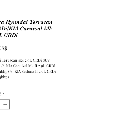
ra Hyundai Terracan
RDi/KIA Carnival Mk
9L CRDi
Precio
US$
 Terracan 4x4 2.9L CRDi SUV 
 //  KIA Carnival Mk II 2.9L CRDi 
4bhp) //  KIA Sedona II 2.9L CRDi 
4bhp)
d
*